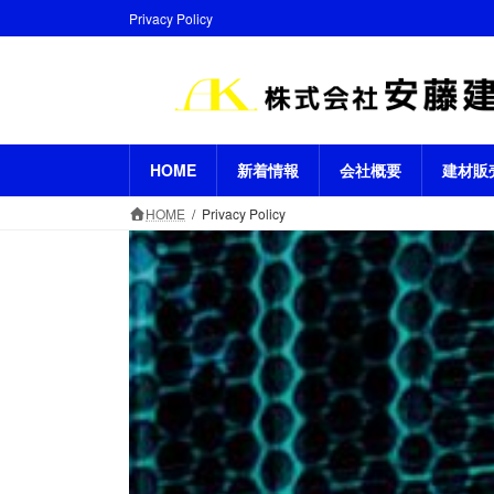
コ
ナ
Privacy Policy
ン
ビ
テ
ゲ
ン
ー
ツ
シ
へ
ョ
ス
ン
HOME
新着情報
会社概要
建材販
キ
に
HOME
Privacy Policy
ッ
移
プ
動