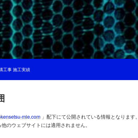
下「当社」)は、当社が運営するウェブサイト上より取得する
びその他の規範を遵守し、以下の方針に従い個人情報の適切な
構工事 施工実績
囲
okensetsu-mie.com
」配下にて公開されている情報となります
る他のウェブサイトには適用されません。