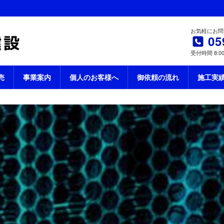
お気軽にお問
05
受付時間 8:00
売
事業案内
個人のお客様へ
御依頼の流れ
施工実
残土処分 建材販売 造成工事は三重県四日市
P
RIVACY POL
ー
ー
個人情報保護方針